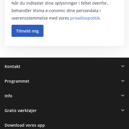
Når du indtaster dine oplysninger i feltet ovenfor,
behandler Visma e‑conomic dine persondata i
overensstemmelse med vores
privatlivspolitik
.
Sidefod
Kontakt
Programmet
Info
Gratis værktøjer
Download vores app