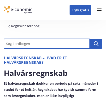
opdateringer i
forretning
oplever at arbejde i
enkel med en
detaljeret beskrivelse af
e‑conomic med vores
du som certificeret
Gå til indhold
e‑conomic
e‑conomic
skræddersyet løsning
alle funktioner i
skræddersyede kurser
forhandler kan styrke
Prøv gratis
Header top menu
til din branche
e‑conomic
til administratorer
og vækste din
virksomhed
Main navigation
Brødkrumme
Regnskabsordbog
Nøgleord
HALVÅRSREGNSKAB – HVAD ER ET
HALVÅRSREGNSKAB?
Halvårsregnskab
Et halvårsregnskab dækker en periode på seks måneder i
stedet for et helt år. Regnskabet har typisk samme form
som årsregnskabet, men er ikke lovpligtigt