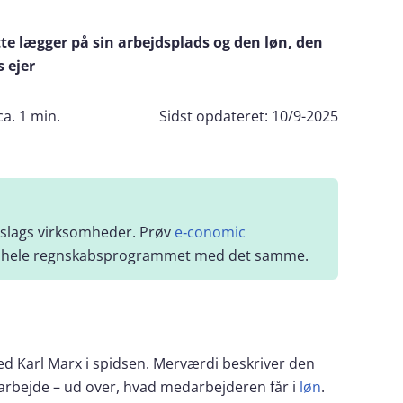
e lægger på sin arbejdsplads og den løn, den
 ejer
ca. 1 min.
Sidst opdateret:
10/9-2025
 slags virksomheder. Prøv
e‑conomic
til hele regnskabsprogrammet med det samme.
ed Karl Marx i spidsen. Merværdi beskriver den
arbejde – ud over, hvad medarbejderen får i
løn
.