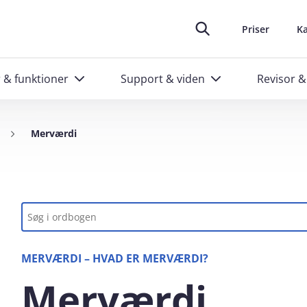
oplever at arbejde i e‑conomic
skræddersyede kurser til administratorer
Ring til os
Header top m
88 20 48 40
Priser
Ka
r & funktioner
Support & viden
Revisor &
Merværdi
Nøgleord
MERVÆRDI – HVAD ER MERVÆRDI?
Merværdi