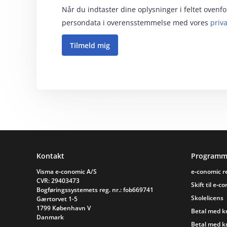
Når du indtaster dine oplysninger i feltet oven
persondata i overensstemmelse med vores
priva
Sidefod
Kontakt
Programm
Visma e‑conomic A/S
e‑conomic 
CVR: 29403473
Skift til e‑c
Bogføringssystemets reg. nr.: fob669741
Skolelicens
Gærtorvet 1-5
1799 København V
Betal med k
Danmark
Betal med k