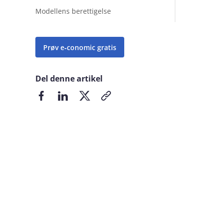
Modellens berettigelse
Prøv e‑conomic gratis
Del denne artikel
Del på Facebook
Del på LinkedIn
Del på X
Kopier link