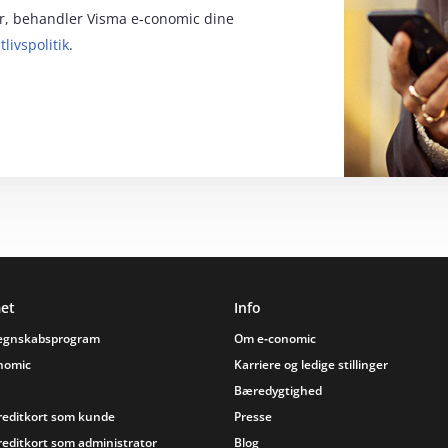
for, behandler Visma e‑conomic dine
tlivspolitik
.
et
Info
regnskabsprogram
Om e‑conomic
onomic
Karriere og ledige stillinger
Bæredygtighed
reditkort som kunde
Presse
reditkort som administrator
Blog