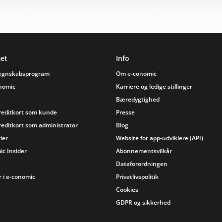
et
Info
regnskabsprogram
Om e‑conomic
onomic
Karriere og ledige stillinger
Bæredygtighed
reditkort som kunde
Presse
reditkort som administrator
Blog
ier
Website for app-udviklere (API)
ic Insider
Abonnementsvilkår
Dataforordningen
 i e‑conomic
Privatlivspolitik
Cookies
GDPR og sikkerhed