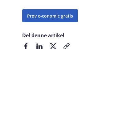
Prøv e‑conomic gratis
Del denne artikel
Del på Facebook
Del på LinkedIn
Del på X
Kopier link