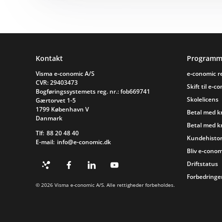
Sidefod
Kontakt
Programm
Visma e‑conomic A/S
e‑conomic 
CVR: 29403473
Skift til e‑c
Bogføringssystemets reg. nr.: fob669741
Skolelicens
Gærtorvet 1-5
1799 København V
Betal med k
Danmark
Betal med k
Tlf:
88 20 48 40
Kundehistor
E-mail:
info@e-conomic.dk
Bliv e‑conom
Driftstatus
Forbedringer
© 2026 Visma e‑conomic A/S. Alle rettigheder forbeholdes.