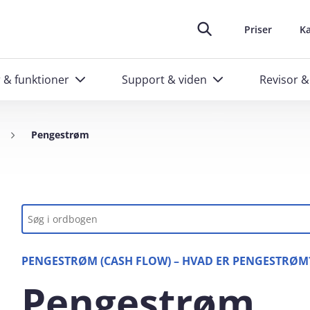
oplever at arbejde i e‑conomic
skræddersyede kurser til administratorer
Ring til os
Header top m
88 20 48 40
Priser
Ka
r & funktioner
Support & viden
Revisor &
Pengestrøm
Nøgleord
PENGESTRØM (CASH FLOW) – HVAD ER PENGESTRØM
Pengestrøm