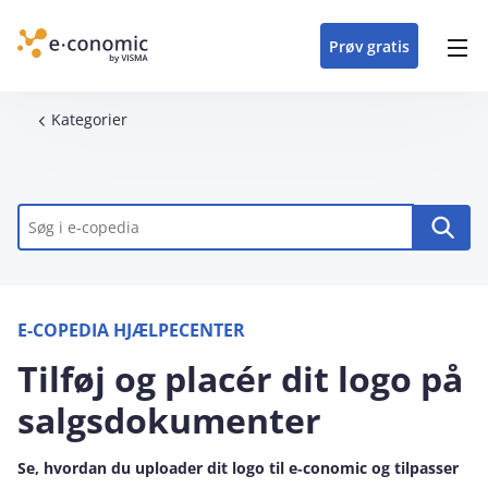
opdateringer i
forretning
oplever at arbejde i
enkel med en
detaljeret beskrivelse af
e‑conomic med vores
du som certificeret
Gå til indhold
e‑conomic
e‑conomic
skræddersyet løsning
alle funktioner i
skræddersyede kurser
forhandler kan styrke
Prøv gratis
Header top menu
til din branche
e‑conomic
til administratorer
og vækste din
virksomhed
Main navigation
Brødkrumme
Kategorier
Nøgleord
E-COPEDIA HJÆLPECENTER
Tilføj og placér dit logo på
salgsdokumenter
Se, hvordan du uploader dit logo til e‑conomic og tilpasser