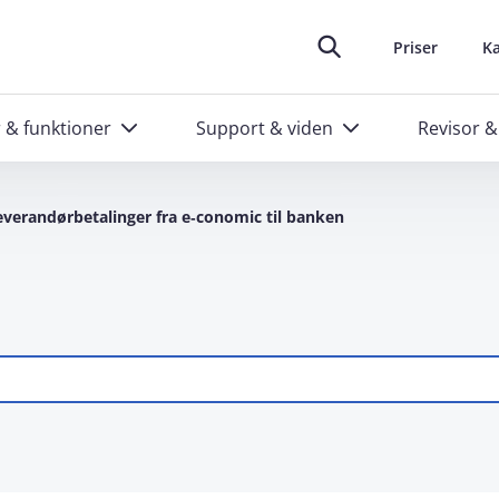
oplever at arbejde i e‑conomic
skræddersyede kurser til administratorer
Ring til os
Header top m
88 20 48 40
Priser
Ka
r & funktioner
Support & viden
Revisor &
everandørbetalinger fra e‑conomic til banken