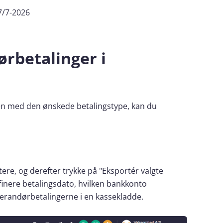
7/7-2026
ørbetalinger i
den med den ønskede betalingstype, kan du
ere, og derefter trykke på "Eksportér valgte
finere betalingsdato, hvilken bankkonto
everandørbetalingerne i en kassekladde.