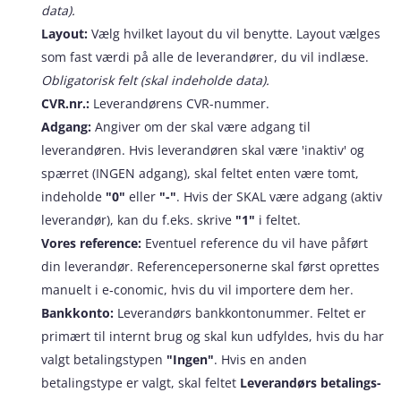
data).
Layout:
Vælg hvilket layout du vil benytte. Layout vælges
som fast værdi på alle de leverandører, du vil indlæse.
Obligatorisk felt (skal indeholde data).
CVR.nr.:
Leverandørens CVR-nummer.
Adgang:
Angiver om der skal være adgang til
leverandøren. Hvis leverandøren skal være 'inaktiv' og
spærret (INGEN adgang), skal feltet enten være tomt,
indeholde
"0"
eller
"-"
. Hvis der SKAL være adgang (aktiv
leverandør), kan du f.eks. skrive
"1"
i feltet.
Vores reference:
Eventuel reference du vil have påført
din leverandør. Referencepersonerne skal først oprettes
manuelt i e‑conomic, hvis du vil importere dem her.
Bankkonto:
Leverandørs bankkontonummer. Feltet er
primært til internt brug og skal kun udfyldes, hvis du har
valgt betalingstypen
"Ingen"
. Hvis en anden
betalingstype er valgt, skal feltet
Leverandørs betalings-