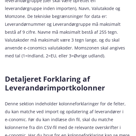
leverandørgruppe (der skal være oprettet én
leverandørgruppe inden importen), Navn, Valutakode og
Momzone. De tekniske begrænsninger for data er:
Leverandørnummer og Leverandørgruppe må maksimalt
bestå af 9 cifre. Navne må maksimalt bestå af 255 tegn.
Valutakoder må maksimalt være 3 tegn lange, og du skal
anvende e‑conomics valutakoder. Momszonen skal angives
med tal (1=Indland, 2=EU, eller 3=Øvrige udland).
Detaljeret Forklaring af
Leverandørimportkolonner
Denne sektion indeholder kolonneforklaringer for de felter,
du kan matche ved import og opdatering af leverandører i
e‑conomic. Før du kan indlæse din fil, skal du matche
kolonnerne fra din CSV-fil med de relevante overskrifter i
e‑conomic. Har du brug for en kolonneforklaring kan se mere