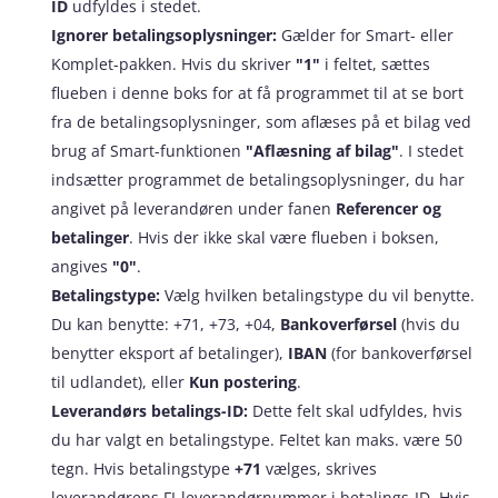
ID
udfyldes i stedet.
Ignorer betalingsoplysninger:
Gælder for Smart- eller
Komplet-pakken. Hvis du skriver
"1"
i feltet, sættes
flueben i denne boks for at få programmet til at se bort
fra de betalingsoplysninger, som aflæses på et bilag ved
brug af Smart-funktionen
"Aflæsning af bilag"
. I stedet
indsætter programmet de betalingsoplysninger, du har
angivet på leverandøren under fanen
Referencer og
betalinger
. Hvis der ikke skal være flueben i boksen,
angives
"0"
.
Betalingstype:
Vælg hvilken betalingstype du vil benytte.
Du kan benytte: +71, +73, +04,
Bankoverførsel
(hvis du
benytter eksport af betalinger),
IBAN
(for bankoverførsel
til udlandet), eller
Kun postering
.
Leverandørs betalings-ID:
Dette felt skal udfyldes, hvis
du har valgt en betalingstype. Feltet kan maks. være 50
tegn. Hvis betalingstype
+71
vælges, skrives
leverandørens FI-leverandørnummer i betalings-ID. Hvis