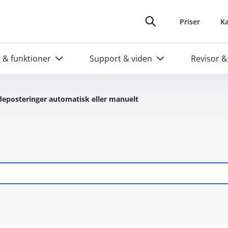
oplever at arbejde i e‑conomic
skræddersyede kurser til administratorer
Ring til os
Header top m
88 20 48 40
Priser
Ka
r & funktioner
Support & viden
Revisor &
eposteringer automatisk eller manuelt