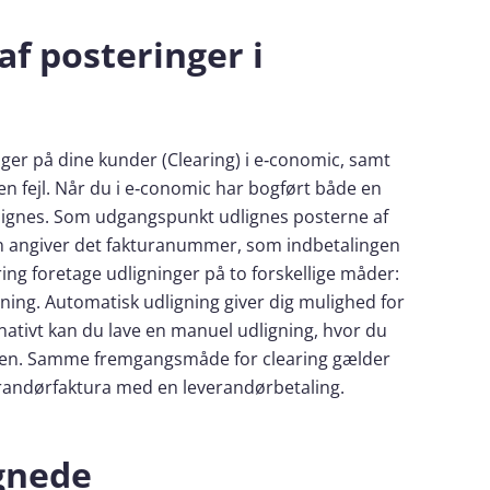
af posteringer i
er på dine kunder (Clearing) i e‑conomic, samt
en fejl. Når du i e‑conomic har bogført både en
dlignes. Som udgangspunkt udlignes posterne af
en angiver det fakturanummer, som indbetalingen
ring foretage udligninger på to forskellige måder:
ning. Automatisk udligning giver dig mulighed for
nativt kan du lave en manuel udligning, hvor du
anden. Samme fremgangsmåde for clearing gælder
erandørfaktura med en leverandørbetaling.
ignede