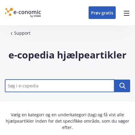
opdateringer i
forretning
oplever at arbejde i
enkel med en
detaljeret beskrivelse af
e‑conomic med vores
du som certificeret
Gå til indhold
e‑conomic
e‑conomic
skræddersyet løsning
alle funktioner i
skræddersyede kurser
forhandler kan styrke
Prøv gratis
Header top menu
til din branche
e‑conomic
til administratorer
og vækste din
virksomhed
Main navigation
Brødkrumme
Support
e-copedia hjælpeartikler
Nøgleord
Vælg en kategori og en underkategori (tag) og få vist alle
hjælpeartikler inden for det specifikke område, som du søger
efter.