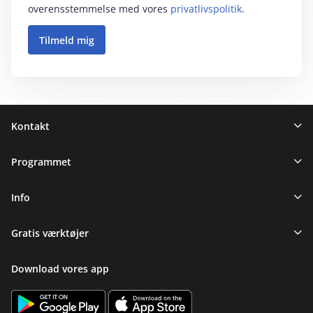
overensstemmelse med vores
privatlivspolitik
.
Sidefod
Kontakt
Programmet
Info
Gratis værktøjer
Download vores app