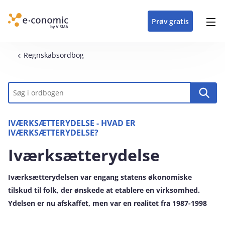
opdateringer i
forretning
oplever at arbejde i
enkel med en
detaljeret beskrivelse af
e‑conomic med vores
du som certificeret
Gå til indhold
e‑conomic
e‑conomic
skræddersyet løsning
alle funktioner i
skræddersyede kurser
forhandler kan styrke
Prøv gratis
Header top menu
til din branche
e‑conomic
til administratorer
og vækste din
virksomhed
Main navigation
Brødkrumme
Regnskabsordbog
Nøgleord
IVÆRKSÆTTERYDELSE - HVAD ER
IVÆRKSÆTTERYDELSE?
Iværksætterydelse
Iværksætterydelsen var engang statens økonomiske
tilskud til folk, der ønskede at etablere en virksomhed.
Ydelsen er nu afskaffet, men var en realitet fra 1987-1998