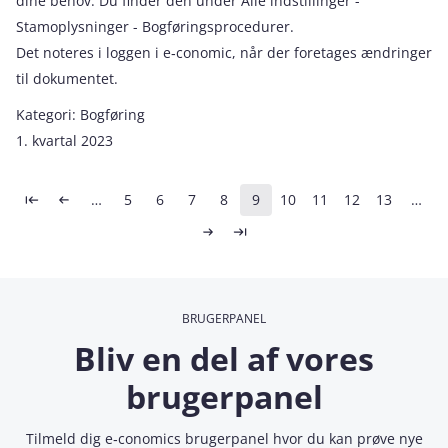
dine behov. Du finder den under Alle indstillinger -
Stamoplysninger - Bogføringsprocedurer.
Det noteres i loggen i e‑conomic, når der foretages ændringer
til dokumentet.
Kategori:
Bogføring
1. kvartal 2023
Sideinddeling
…
5
6
7
8
9
10
11
12
13
…
Første side
Forrige side
Side
Side
Side
Side
Side
Side
Side
Side
Side
Næste side
Sidste side
BRUGERPANEL
Bliv en del af vores
brugerpanel
Tilmeld dig e‑conomics brugerpanel hvor du kan prøve nye