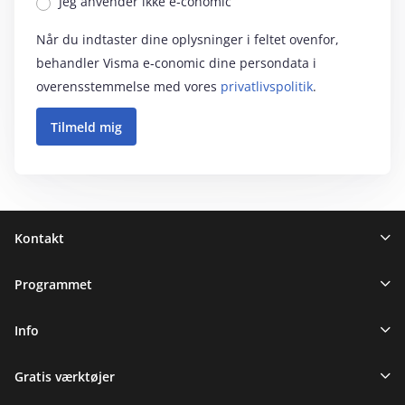
Jeg anvender ikke e‑conomic
Når du indtaster dine oplysninger i feltet ovenfor,
behandler Visma e‑conomic dine persondata i
overensstemmelse med vores
privatlivspolitik
.
Sidefod
Kontakt
Programmet
Info
Gratis værktøjer