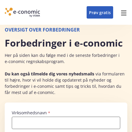
opdateringer i
forretning
oplever at arbejde i
enkel med en
detaljeret beskrivelse af
e‑conomic med vores
du som certificeret
Gå til indhold
e‑conomic
e‑conomic
skræddersyet løsning
alle funktioner i
skræddersyede kurser
forhandler kan styrke
Prøv gratis
Header top menu
til din branche
e‑conomic
til administratorer
og vækste din
virksomhed
Main navigation
OVERSIGT OVER FORBEDRINGER
Forbedringer i e‑conomic
Her på siden kan du følge med i de seneste forbedringer i
e‑conomic regnskabsprogram.
Du kan også tilmelde dig vores
nyhedsmails
via formularen
til højre, hvor vi vil holde dig opdateret på nyheder og
forbedringer i e‑conomic samt tips og tricks til, hvordan du
får mest ud af e‑conomic.
Virksomhedsnavn