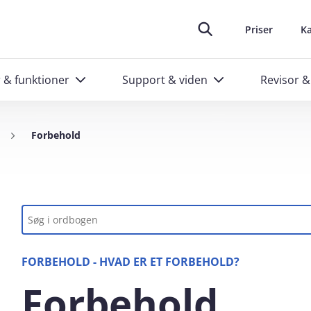
oplever at arbejde i e‑conomic
skræddersyede kurser til administratorer
Ring til os
Header top m
88 20 48 40
Priser
Ka
r & funktioner
Support & viden
Revisor &
Forbehold
Nøgleord
FORBEHOLD - HVAD ER ET FORBEHOLD?
Forbehold