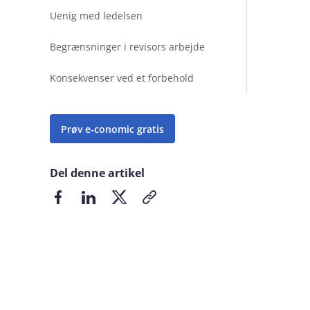
Uenig med ledelsen
Begrænsninger i revisors arbejde
Konsekvenser ved et forbehold
Prøv e‑conomic gratis
Del denne artikel
Del på Facebook
Del på LinkedIn
Del på X
Kopier link