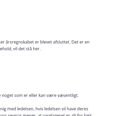
er årsregnskabet er blevet afsluttet. Det er en
hold, vil det stå her.
e noget som er eller kan være væsentligt.
ig med ledelsen, hvis ledelsen vil have deres
or revisor mener, at varelageret er alt for højt