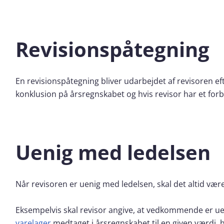
Revisionspåtegning
En revisionspåtegning bliver udarbejdet af revisoren eft
konklusion på årsregnskabet og hvis revisor har et forbe
Uenig med ledelsen
Når revisoren er uenig med ledelsen, skal det altid vær
Eksempelvis skal revisor angive, at vedkommende er uen
varelager
medtaget i årsregnskabet til en given værdi, hv