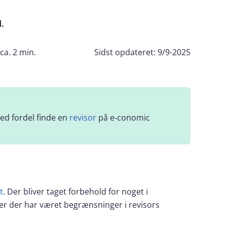
.
:
ca. 2 min.
Sidst opdateret:
9/9-2025
med fordel finde en
revisor
på e‑conomic
t
. Der bliver taget forbehold for noget i
ler der har været begrænsninger i revisors