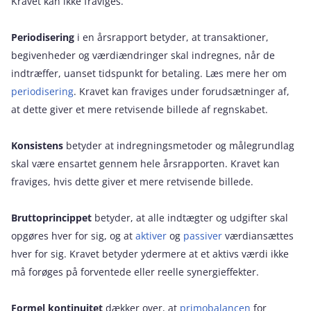
Kravet kan ikke fraviges.
Periodisering
i en årsrapport betyder, at transaktioner,
begivenheder og værdiændringer skal indregnes, når de
indtræffer, uanset tidspunkt for betaling. Læs mere her om
periodisering
. Kravet kan fraviges under forudsætninger af,
at dette giver et mere retvisende billede af regnskabet.
Konsistens
betyder at indregningsmetoder og målegrundlag
skal være ensartet gennem hele årsrapporten. Kravet kan
fraviges, hvis dette giver et mere retvisende billede.
Bruttoprincippet
betyder, at alle indtægter og udgifter skal
opgøres hver for sig, og at
aktiver
og
passiver
værdiansættes
hver for sig. Kravet betyder ydermere at et aktivs værdi ikke
må forøges på forventede eller reelle synergieffekter.
Formel kontinuitet
dækker over, at
primobalancen
for