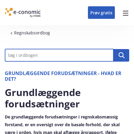
opdateringer i
forretning
oplever at arbejde i
enkel med en
detaljeret beskrivelse af
e‑conomic med vores
du som certificeret
Gå til indhold
e‑conomic
e‑conomic
skræddersyet løsning
alle funktioner i
skræddersyede kurser
forhandler kan styrke
Prøv gratis
Header top menu
til din branche
e‑conomic
til administratorer
og vækste din
virksomhed
Main navigation
Brødkrumme
Regnskabsordbog
Nøgleord
GRUNDLÆGGENDE FORUDSÆTNINGER - HVAD ER
DET?
Grundlæggende
forudsætninger
De grundlæggende forudsætninger i regnskabsmæssig
forstand, er en oversigt over de basale forhold, der skal
være i orden, hvis man skal aflægge årsrapport, ifølge