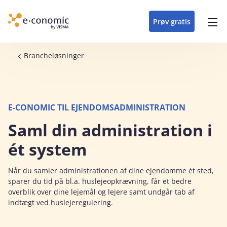
opdateringer i
forretning
oplever at arbejde i
enkel med en
detaljeret beskrivelse af
e‑conomic med vores
du som certificeret
Gå til indhold
e‑conomic
e‑conomic
skræddersyet løsning
alle funktioner i
skræddersyede kurser
forhandler kan styrke
Prøv gratis
Header top menu
til din branche
e‑conomic
til administratorer
og vækste din
virksomhed
Main navigation
Brødkrumme
Brancheløsninger
E-CONOMIC TIL EJENDOMSADMINISTRATION
Saml din administration i
ét system
Når du samler administrationen af dine ejendomme ét sted,
sparer du tid på bl.a. huslejeopkrævning, får et bedre
overblik over dine lejemål og lejere samt undgår tab af
indtægt ved huslejeregulering.