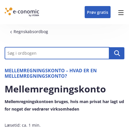
opdateringer i
forretning
oplever at arbejde i
enkel med en
detaljeret beskrivelse af
e‑conomic med vores
du som certificeret
Gå til indhold
e‑conomic
e‑conomic
skræddersyet løsning
alle funktioner i
skræddersyede kurser
forhandler kan styrke
Prøv gratis
Header top menu
til din branche
e‑conomic
til administratorer
og vækste din
virksomhed
Main navigation
Brødkrumme
Regnskabsordbog
Nøgleord
MELLEMREGNINGSKONTO – HVAD ER EN
MELLEMREGNINGSKONTO?
Mellemregningskonto
Mellemregningskontoen bruges, hvis man privat har lagt ud
for noget der vedrører virksomheden
Læsetid:
ca. 1 min.