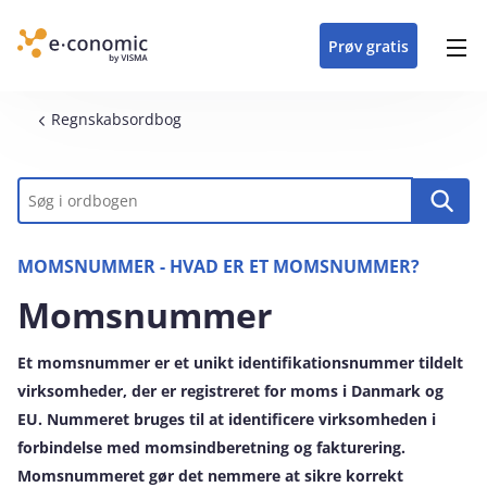
opdateringer i
forretning
oplever at arbejde i
enkel med en
detaljeret beskrivelse af
e‑conomic med vores
du som certificeret
Gå til indhold
e‑conomic
e‑conomic
skræddersyet løsning
alle funktioner i
skræddersyede kurser
forhandler kan styrke
Prøv gratis
Header top menu
til din branche
e‑conomic
til administratorer
og vækste din
virksomhed
Main navigation
Brødkrumme
Regnskabsordbog
Nøgleord
MOMSNUMMER - HVAD ER ET MOMSNUMMER?
Momsnummer
Et momsnummer er et unikt identifikationsnummer tildelt
virksomheder, der er registreret for moms i Danmark og
EU. Nummeret bruges til at identificere virksomheden i
forbindelse med momsindberetning og fakturering.
Momsnummeret gør det nemmere at sikre korrekt