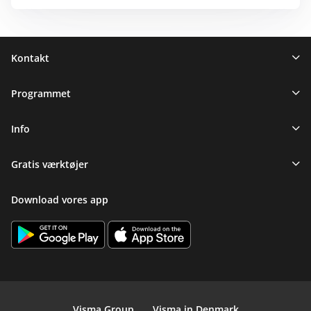
Sidefod
Kontakt
Programmet
Info
Gratis værktøjer
Download vores app
Visma Group
Visma in Denmark