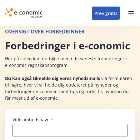
opdateringer i
forretning
oplever at arbejde i
enkel med en
detaljeret beskrivelse af
e‑conomic med vores
du som certificeret
Gå til indhold
e‑conomic
e‑conomic
skræddersyet løsning
alle funktioner i
skræddersyede kurser
forhandler kan styrke
Prøv gratis
Header top menu
til din branche
e‑conomic
til administratorer
og vækste din
virksomhed
Main navigation
OVERSIGT OVER FORBEDRINGER
Forbedringer i e‑conomic
Her på siden kan du følge med i de seneste forbedringer i
e‑conomic regnskabsprogram.
Du kan også tilmelde dig vores
nyhedsmails
via formularen
til højre, hvor vi vil holde dig opdateret på nyheder og
forbedringer i e‑conomic samt tips og tricks til, hvordan du
får mest ud af e‑conomic.
Virksomhedsnavn