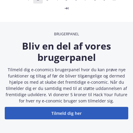
Første side
Forrige side
Side
Side
Side
Side
Side
Side
Side
Side
Side
Næst
Sidste side
BRUGERPANEL
Bliv en del af vores
brugerpanel
Tilmeld dig e‑conomics brugerpanel hvor du kan prøve nye
funktioner og tiltag af før de bliver tilgængelige og dermed
hjælpe os med at skabe det fremtidige e‑conomic. Når du
tilmelder dig er du samtidig med til at støtte uddannelsen af
fremtidige udviklere. Vi donerer 5 kroner til Hack Your Future
for hver ny e‑conomic bruger som tilmelder sig.
Tilmeld dig her