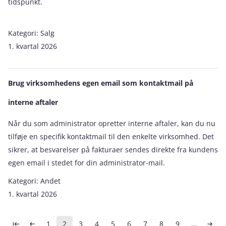
tidspunkt.
Kategori:
Salg
1. kvartal 2026
Brug virksomhedens egen email som kontaktmail på
interne aftaler
Når du som administrator opretter interne aftaler, kan du nu
tilføje en specifik kontaktmail til den enkelte virksomhed. Det
sikrer, at besvarelser på fakturaer sendes direkte fra kundens
egen email i stedet for din administrator-mail.
Kategori:
Andet
1. kvartal 2026
Sideinddeling
1
2
3
4
5
6
7
8
9
…