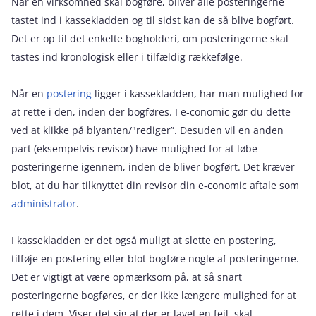
Når en virksomhed skal bogføre, bliver alle posteringerne
tastet ind i kassekladden og til sidst kan de så blive bogført.
Det er op til det enkelte bogholderi, om posteringerne skal
tastes ind kronologisk eller i tilfældig rækkefølge.
Når en
postering
ligger i kassekladden, har man mulighed for
at rette i den, inden der bogføres. I e‑conomic gør du dette
ved at klikke på blyanten/"rediger”. Desuden vil en anden
part (eksempelvis revisor) have mulighed for at løbe
posteringerne igennem, inden de bliver bogført. Det kræver
blot, at du har tilknyttet din revisor din e‑conomic aftale som
administrator
.
I kassekladden er det også muligt at slette en postering,
tilføje en postering eller blot bogføre nogle af posteringerne.
Det er vigtigt at være opmærksom på, at så snart
posteringerne bogføres, er der ikke længere mulighed for at
rette i dem. Viser det sig at der er lavet en fejl, skal