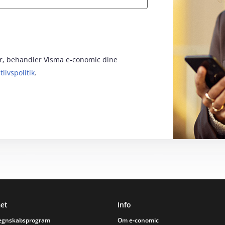
for, behandler Visma e‑conomic dine
tlivspolitik
.
et
Info
regnskabsprogram
Om e‑conomic