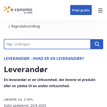
opdateringer i
forretning
oplever at arbejde i
enkel med en
detaljeret beskrivelse af
e‑conomic med vores
du som certificeret
Gå til indhold
e‑conomic
e‑conomic
skræddersyet løsning
alle funktioner i
skræddersyede kurser
forhandler kan styrke
Prøv gratis
Header top menu
til din branche
e‑conomic
til administratorer
og vækste din
virksomhed
Main navigation
Brødkrumme
Regnskabsordbog
Nøgleord
LEVERANDØR - HVAD ER EN LEVERANDØR?
Leverandør
En leverandør er en virksomhed, der leverer et produkt
eller en ydelse til en anden virksomhed.
Læsetid:
ca. 2 min.
Sidst opdateret:
25/9-2025