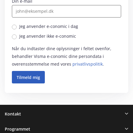
Din e-mail
Jeg anvender e‑conomic i dag
Jeg anvender ikke e‑conomic
Når du indtaster dine oplysninger i feltet ovenfor,
behandler Visma e‑conomic dine persondata i
overensstemmelse med vores
privatlivspolitik
.
Sidefod
Kontakt
Programmet