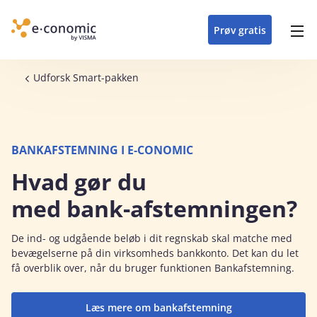
opdateringer i
forretning
oplever at arbejde i
enkel med en
detaljeret beskrivelse af
e‑conomic med vores
du som certificeret
Gå til indhold
e‑conomic
e‑conomic
skræddersyet løsning
alle funktioner i
skræddersyede kurser
forhandler kan styrke
Prøv gratis
Header top menu
til din branche
e‑conomic
til administratorer
og vækste din
virksomhed
Main navigation
Brødkrumme
Udforsk Smart-pakken
BANKAFSTEMNING I E‑CONOMIC
Hvad gør du
med bank-afstemningen?
De ind- og udgående beløb i dit regnskab skal matche med
bevægelserne på din virksomheds bankkonto. Det kan du let
få overblik over, når du bruger funktionen Bankafstemning.
Læs mere om bankafstemning