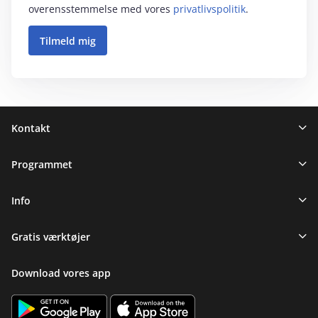
overensstemmelse med vores
privatlivspolitik
.
Sidefod
Kontakt
Programmet
Info
Gratis værktøjer
Download vores app