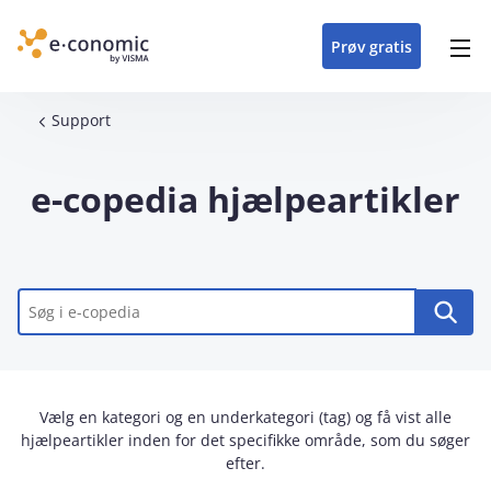
opdateringer i
forretning
oplever at arbejde i
enkel med en
detaljeret beskrivelse af
e‑conomic med vores
du som certificeret
Gå til indhold
e‑conomic
e‑conomic
skræddersyet løsning
alle funktioner i
skræddersyede kurser
forhandler kan styrke
Prøv gratis
Header top menu
til din branche
e‑conomic
til administratorer
og vækste din
virksomhed
Main navigation
Brødkrumme
Support
e-copedia hjælpeartikler
Nøgleord
Vælg en kategori og en underkategori (tag) og få vist alle
hjælpeartikler inden for det specifikke område, som du søger
efter.