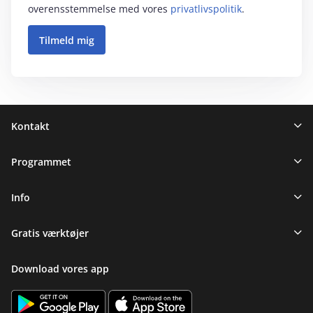
overensstemmelse med vores
privatlivspolitik
.
Sidefod
Kontakt
Programmet
Info
Gratis værktøjer
Download vores app