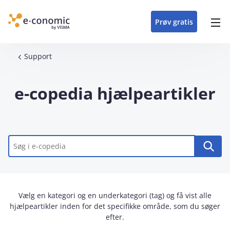
opdateringer i
forretning
oplever at arbejde i
enkel med en
detaljeret beskrivelse af
e‑conomic med vores
du som certificeret
Gå til indhold
e‑conomic
e‑conomic
skræddersyet løsning
alle funktioner i
skræddersyede kurser
forhandler kan styrke
Prøv gratis
Header top menu
til din branche
e‑conomic
til administratorer
og vækste din
virksomhed
Main navigation
Brødkrumme
Support
e-copedia hjælpeartikler
Nøgleord
Vælg en kategori og en underkategori (tag) og få vist alle
hjælpeartikler inden for det specifikke område, som du søger
efter.