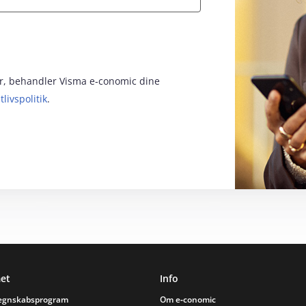
for, behandler Visma e‑conomic dine
tlivspolitik
.
et
Info
regnskabsprogram
Om e‑conomic